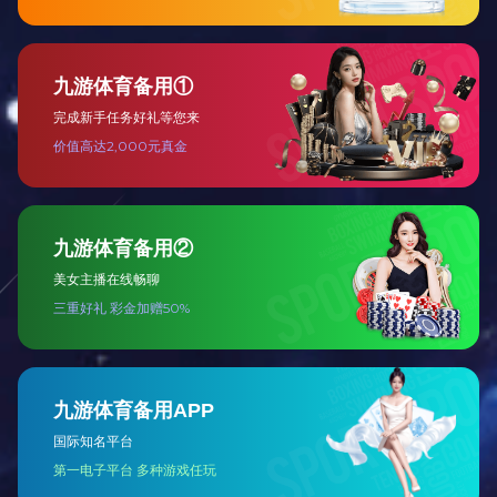
新闻资讯
法律声明
咨询服务
咨询服务
登录入口拥有经验丰富的业务团队，为客户提供更高效
专业的服务
销售网络