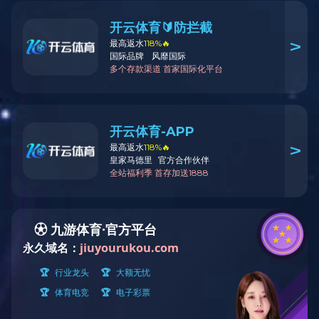
米兰体育(中国区)体育官方网站
登录入口分销的IC产品以通讯连接芯片、射频和功率放
大芯片以及传感器芯片为主
AAC
Airgain
Kyocera/AVX
Ambiq
Anlogic
Nexperia
CellWise
Chilisin
FUDAN MICRO
Guoguang Electronic
CEVA
JJMicro
Nichicon
Preci-dip
Pulse
Qualcomm
QUECTEL