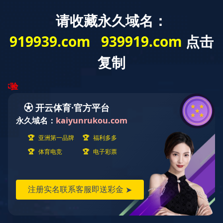
关于登录入口
关于登录入口
上海登录入口科技专注于通讯行业的半导体芯片和方案
提供商