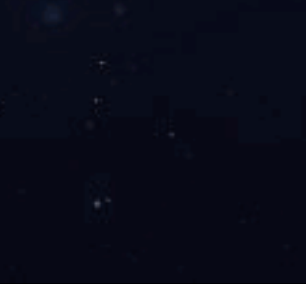
投资者关系
新闻资讯