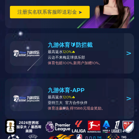
CellWise
Chilisin
FUDAN MICRO
Guoguang Electronic
CEVA
JJMicro
Nichicon
Preci-dip
Pulse
Qualcomm
QUECTEL
SIERRA WIRELESS
SII
SIWARD
Skyworks
Smiths Interconnect
VinaTech
Sumida
艾新科
美微科
润石
芯猫商城