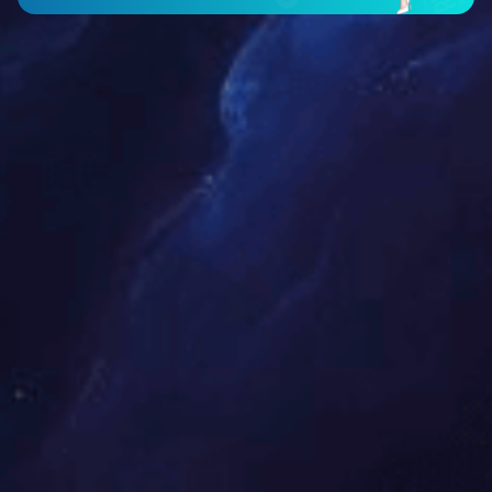
咨询服务
咨询服务
登录入口拥有经验丰富的业务团队，为客户提供更高效
专业的服务
销售网络
招贤纳士
投资者关系
新闻资讯
法律声明