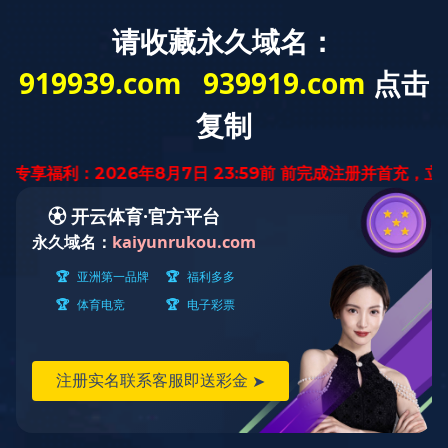
关于登录入口
关于登录入口
上海登录入口科技专注于通讯行业的半导体芯片和方案
提供商
公司简介
发展历程
企业文化
投资者关系