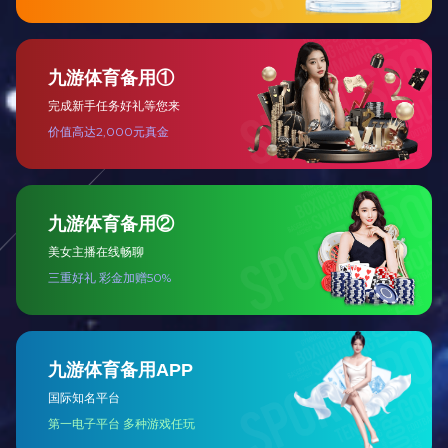
应用方案
Chiplet
移动通讯
智能物联网
汽车电子
成功案例
移动通讯
智能物联网
汽车电子
技术文章
投资者关系
新闻资讯
法律声明