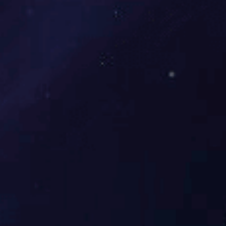
EN
CN
EN
关于登录入口
公司简介
发展历程
企业文化