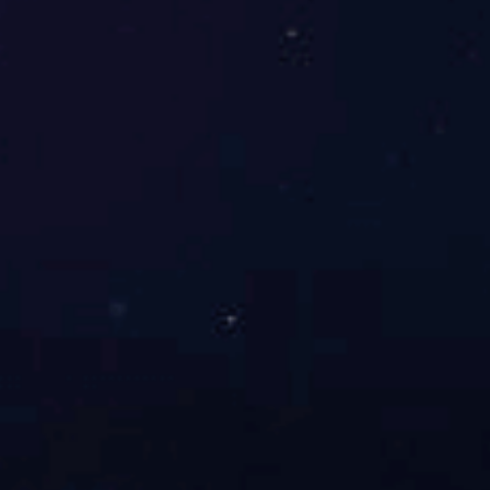
成功案例
移动通讯
智能物联网
汽车电子
技术文章