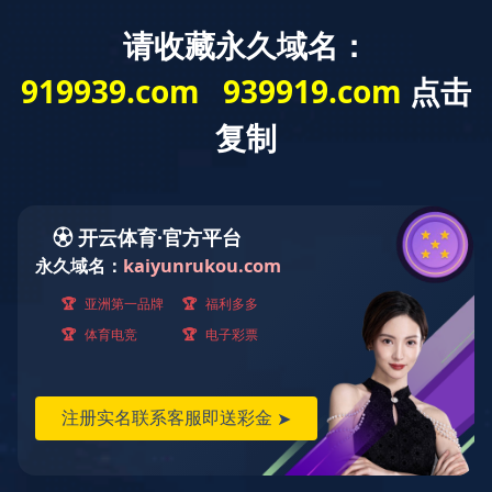
关于登录入口
关于登录入口
上海登录入口科技专注于通讯行业的半导体芯片和方案
提供商