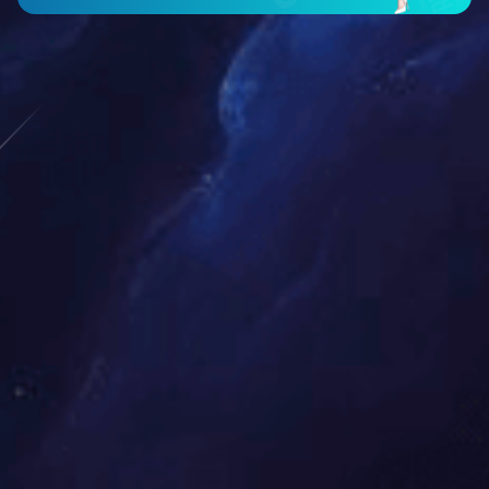
新闻资讯
法律声明
登录入口
登录入口