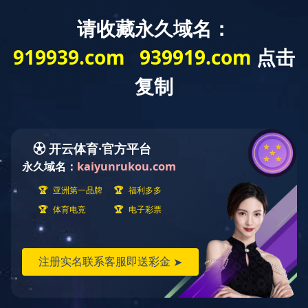
关于登录入口
关于登录入口
上海登录入口科技专注于通讯行业的半导体芯片和方案
提供商