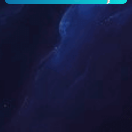
新闻资讯
法律声明
登录入口
登录入口