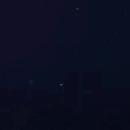
成功案例
移动通讯
智能物联网
汽车电子
技术文章