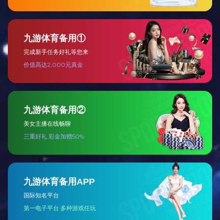
QUECTEL
SIERRA WIRELESS
SII
SIWARD
Skyworks
Smiths Interconnect
VinaTech
Sumida
艾新科
美微科
润石
芯猫商城
投资者关系