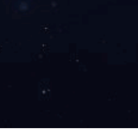
投资者关系
新闻资讯