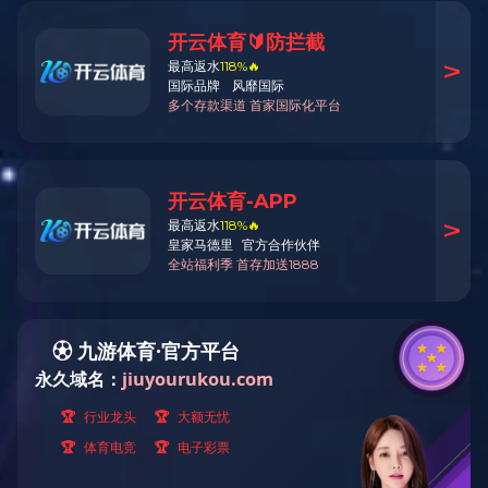
公司简介
发展历程
企业文化
投资者关系
新闻资讯
法律声明
米兰体育(中国区)体育官方网站
米兰体育(中国区)体育官方网站
登录入口分销的IC产品以通讯连接芯片、射频和功率放
大芯片以及传感器芯片为主