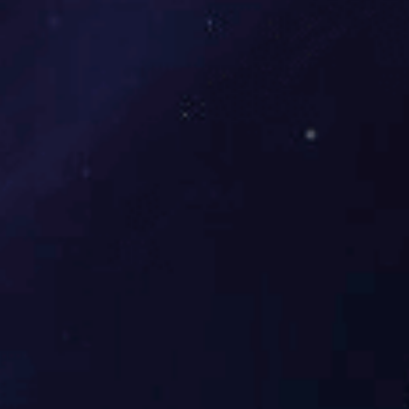
销售网络
招贤纳士
投资者关系
新闻资讯
法律声明
EN
CN
EN