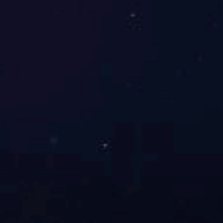
关于登录入口
公司简介
发展历程
企业文化
米兰体育(中国区)体育官方网站
AAC