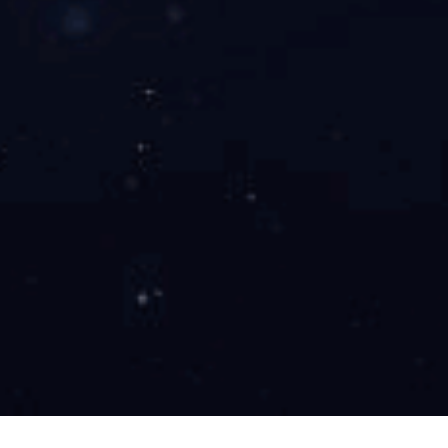
Airgain
Kyocera/AVX
Ambiq
Anlogic
Nexperia
CellWise
Chilisin
FUDAN MICRO
Guoguang Electronic
CEVA
JJMicro
Nichicon