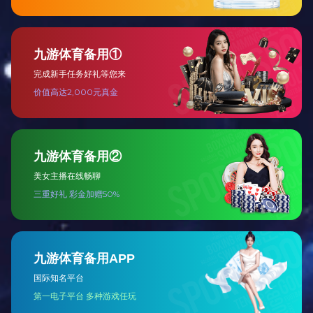
QUECTEL
SIERRA WIRELESS
SII
SIWARD
Skyworks
Smiths Interconnect
VinaTech
Sumida
艾新科
美微科
润石
芯猫商城
投资者关系