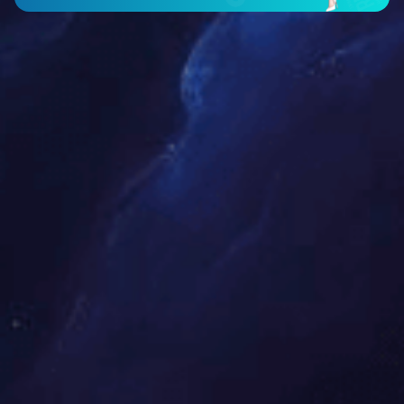
新闻资讯
法律声明
登录入口
登录入口