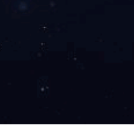
投资者关系
新闻资讯