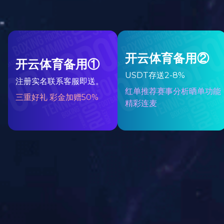
投资者关系
新闻资讯
法律声明
米兰体育(中国区)体育官方网站
米兰体育(中国区)体育官方网站