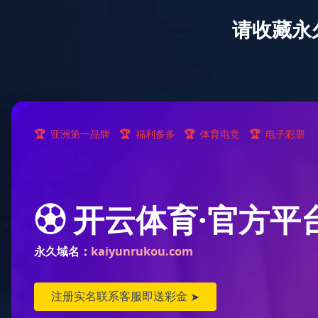
关于登录入口
关于登录入口
上海登录入口科技专注于通讯行业的半导体芯片和方案提