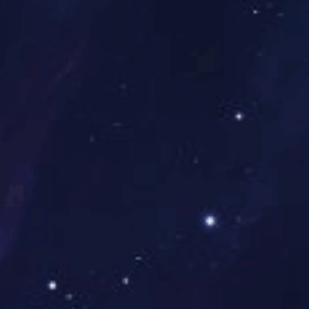
大芯片以及传感器芯片为主