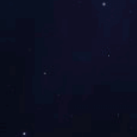
技术文章
投资者关系
新闻资讯