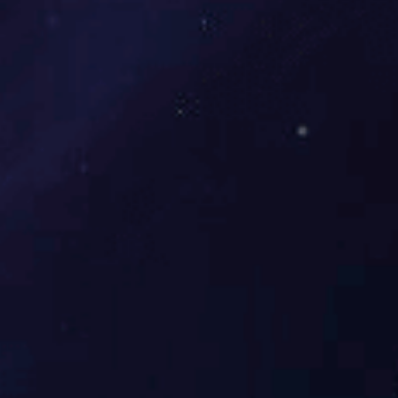
Chilisin
FUDAN MICRO
Guoguang Electronic
CEVA
JJMicro
Nichicon
Preci-dip
Pulse
Qualcomm
QUECTEL
SIERRA WIRELESS