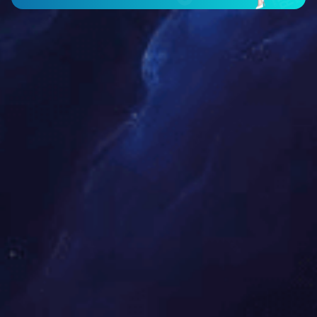
公司简介
发展历程
企业文化
米兰体育(中国区)体育官方网站
AAC
Airgain
Kyocera/AVX
Ambiq
Anlogic
Nexperia
CellWise