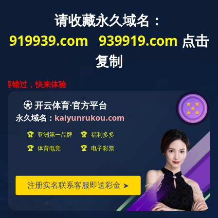
关于登录入口
关于登录入口
上海登录入口科技专注于通讯行业的半导体芯片和方案
提供商
公司简介
发展历程
企业文化
投资者关系
新闻资讯
法律声明
米兰体育(中国区)体育官方网站