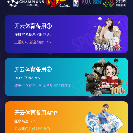
登录入口科技专注于无线通讯连接及传感技术的研发，
形成了多个领域的IC应用解决方案
应用方案
Chiplet
移动通讯
智能物联网
汽车电子
成功案例
移动通讯
智能物联网
汽车电子
技术文章
投资者关系
新闻资讯
法律声明
咨询服务