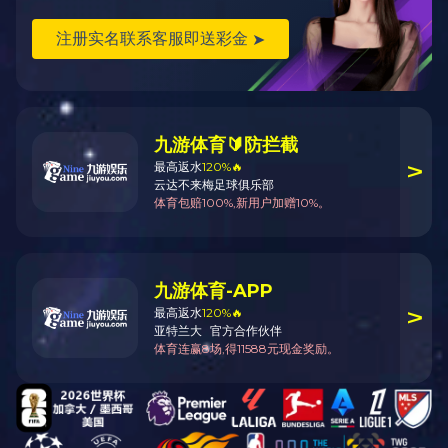
SIERRA WIRELESS
SII
SIWARD
Skyworks
Smiths Interconnect
VinaTech
Sumida
艾新科
美微科
润石
芯猫商城
投资者关系
新闻资讯
法律声明
登录入口
登录入口