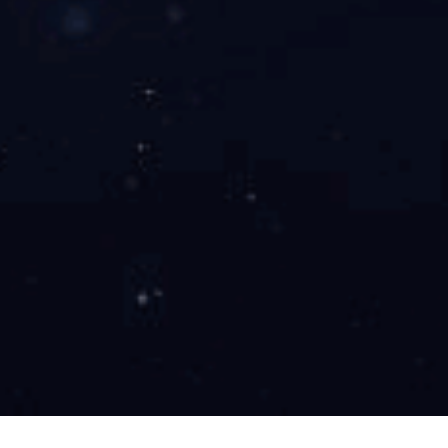
投资者关系
新闻资讯