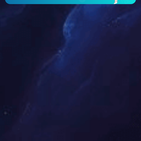
新闻资讯
法律声明
登录入口
登录入口