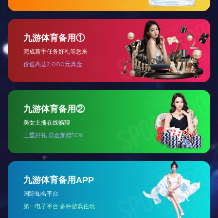
QUECTEL
SIERRA WIRELESS
SII
SIWARD
Skyworks
Smiths Interconnect
VinaTech
Sumida
艾新科
美微科
润石
芯猫商城
投资者关系