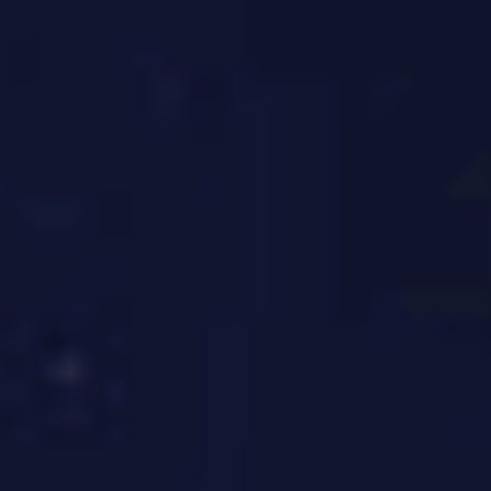
AAC
Receivers
Pulse
Magnetic Components
Sierra Wireless
Cellular Modules