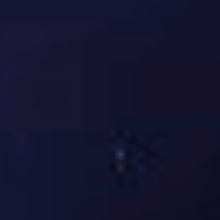
01-24
2024
技术文章
登录入口科技安卓蓝牙UWB全
功能定位方案
精准与低耗兼备
12-03
2024