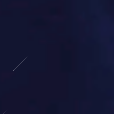
战略合作协议，启动Chiplet异
构堆叠产业合作
02-20
2023
公司新闻
2024上海两会 | 葛琼委员：以
科技创新为引领，加快推进AI
数字人助老行动
01-24