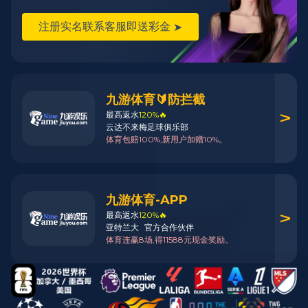
SIERRA WIRELESS
SII
SIWARD
Skyworks
Smiths Interconnect
VinaTech
Sumida
艾新科
美微科
润石
芯猫商城
投资者关系
新闻资讯
法律声明
登录入口
登录入口