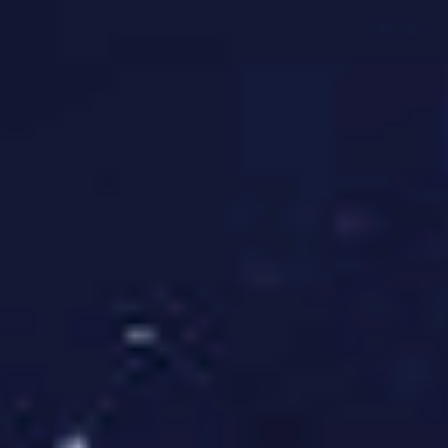
Connectors
新闻资讯
公司新闻
喜迎建党节·登录入口送“福音”