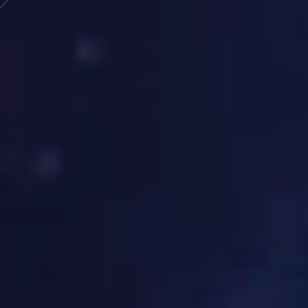
2024
技术文章
登录入口科技安卓蓝牙UWB全
功能定位方案
精准与低耗兼备
12-03
2024
技术文章