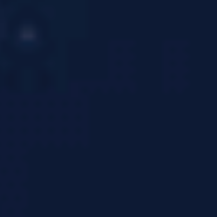
Nexperia
CellWise
Chilisin
FUDAN MICRO
Guoguang Electronic
CEVA
JJMicro
Nichicon
Preci-dip
Pulse
Qualcomm