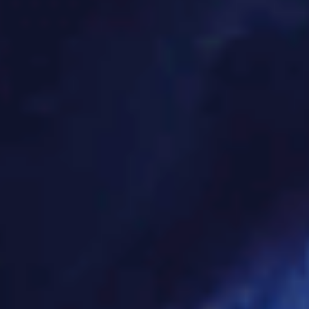
登录入口科技发布iOS与
Android双模定位方案
11-29
2024
技术文章
登录入口科技全球最低功耗苹
果Findmy方案，功能平替
AirTag
11-25