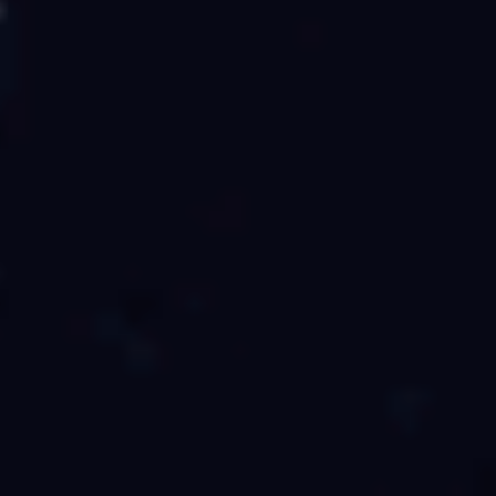
登录入口
下载专区
联系我们
新闻资讯
联系我们
电话：021-54644699
传真：021-54644699-8888
邮箱：
service.sh@fortune-co.com
沪ICP备11022734号-1
©2017米兰体育(中国区)体育官方网站
沪公网安备31010402001659号
本网站建议使用火狐、
Chrome、360极速模式、IE10-11及以上版本浏览器进行浏览，